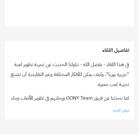
تفاصيل اللقاء
في هذا اللقاء - بفضل الله - تناولنا الحديث عن تجربة تطوير لعبة
"جزيرة يوريا"، وكيف يمكن للأفكار المختلفة وغير التقليدية أن تصنع
تجربة لعب مميزة.
كما تحدثنا عن فريق OONY Team ورحلتهم في تطوير الألعاب وبناء
المشاريع التقنية العربية، بداية من تأسيس الفريق كأربعة إخوة،
عرض المزيد
مرورا بالمشاركة في الجامعات والفعاليات والمؤتمرات.
كما تناول اللقاء تجربة استخدام محرك Godot، وآلية العمل داخل