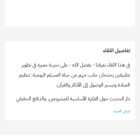
تفاصيل اللقاء
في هذا اللقاء تعرفنا - بفضل الله - على تجربة مميزة في تطوير
تطبيقين يخدمان جانب مهم من حياة المسلم اليومية: تنظيم
العبادة وتيسير الوصول إلى الأذكار والقرآن.
دار الحديث حول الفكرة الأساسية للمشروعين، والدافع الحقيقي
وراء تطويرهما، خاصة في ظل وجود تطبيقات عديدة مشابهة، مع
عرض المزيد
التركيز على تقديم تجربة عملية تجمع بين الدقة في المواقيت،
وسهولة الاستخدام، وإمكانية التخصيص بما يناسب احتياجات
المستخدمين.