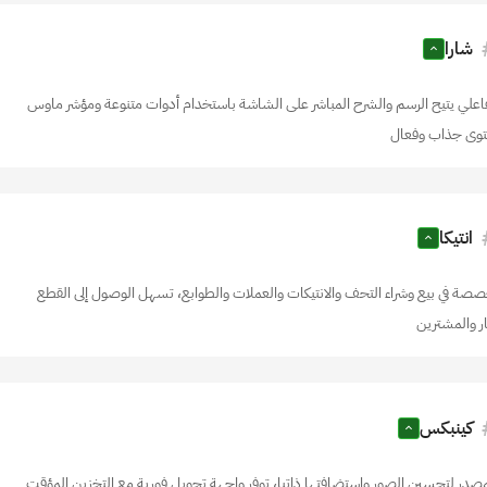
شارا
اعلي يتيح الرسم والشرح المباشر على الشاشة باستخدام أدوات متنوعة ومؤشر ماوس
حتوى جذاب وفعال
انتيكا
صة في بيع وشراء التحف والانتيكات والعملات والطوابع، تسهل الوصول إلى القطع
ار والمشترين
كينبكس
صدر لتحسين الصور واستضافتها ذاتيا، توفر واجهة تحويل فورية مع التخزين المؤقت