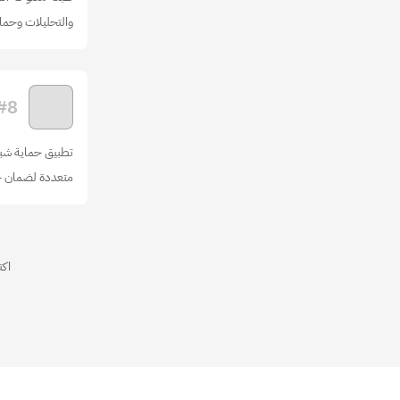
والتحليلات وحما
#
8
تطبيق حماية شبك
متعددة لضمان 
اكتشف ما ي