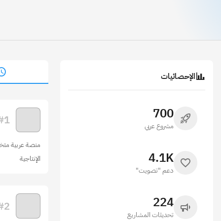
أ
الإحصائيات
700
#
1
مشروع عربي
منصة عربية متخصص
4.1K
الإنتاجية
دعم "تصويت"
224
#
2
تحديثات المشاريع