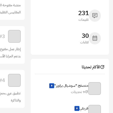
منصة مفتوحة الم
231
المقاييس التقليد
تقييمات
30
#
3
لقاءات
إطار عمل مفتوح
يدعم المزايا الأس
الأكثر تحديثا
#
4
متصفح "سوشيال براوزر"
9 تحديثات
تطبيق عربي يجمع 
والذاكرة
فريقي